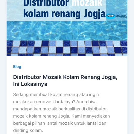
Blog
Distributor Mozaik Kolam Renang Jogja,
Ini Lokasinya
Sedang membuat kolam renang atau ingin
melakukan renovasi lantainya? Anda bisa
mendapatkan mozaik berkualitas di distributor
mozaik kolam renang Jogja. Kami menyediakan
berbagai pilihan lantai mozaik untuk lantai dan
dinding kolam.