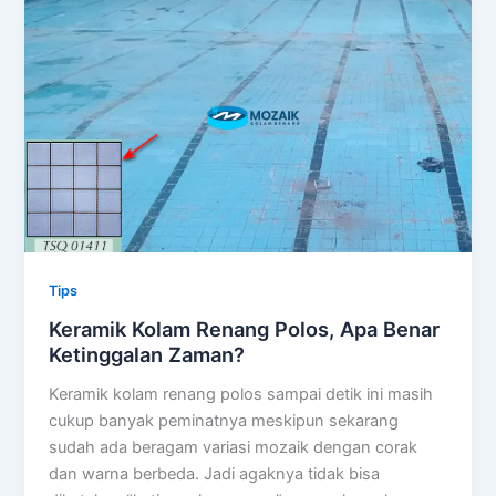
Tips
Keramik Kolam Renang Polos, Apa Benar
Ketinggalan Zaman?
Keramik kolam renang polos sampai detik ini masih
cukup banyak peminatnya meskipun sekarang
sudah ada beragam variasi mozaik dengan corak
dan warna berbeda. Jadi agaknya tidak bisa