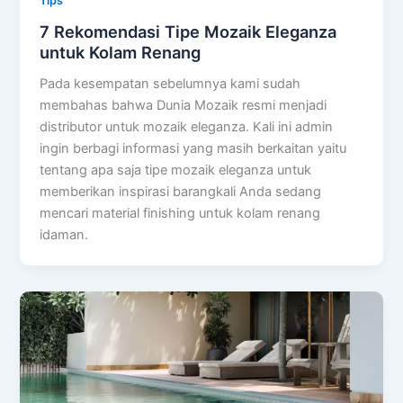
Tips
7 Rekomendasi Tipe Mozaik Eleganza
untuk Kolam Renang
Pada kesempatan sebelumnya kami sudah
membahas bahwa Dunia Mozaik resmi menjadi
distributor untuk mozaik eleganza. Kali ini admin
ingin berbagi informasi yang masih berkaitan yaitu
tentang apa saja tipe mozaik eleganza untuk
memberikan inspirasi barangkali Anda sedang
mencari material finishing untuk kolam renang
idaman.