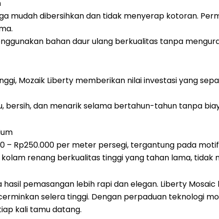
n
 juga mudah dibersihkan dan tidak menyerap kotoran. P
ama.
enggunakan bahan daur ulang berkualitas tanpa mengura
ggi, Mozaik Liberty memberikan nilai investasi yang sep
u, bersih, dan menarik selama bertahun-tahun tanpa biay
mium
.000 – Rp250.000 per meter persegi, tergantung pada mot
olam renang berkualitas tinggi yang tahan lama, tidak 
ga hasil pemasangan lebih rapi dan elegan. Liberty Mosa
erminkan selera tinggi. Dengan perpaduan teknologi mode
iap kali tamu datang.