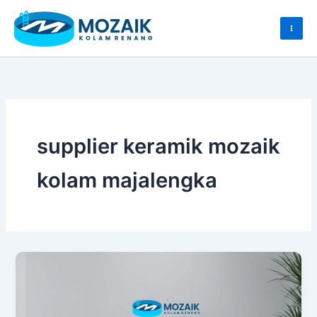
Skip
to
content
supplier keramik mozaik
kolam majalengka