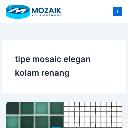
Skip
to
content
tipe mosaic elegan
kolam renang