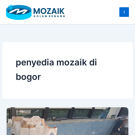
Skip
to
content
penyedia mozaik di
bogor