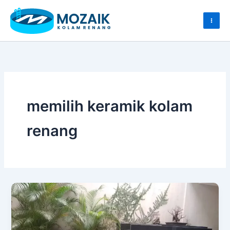
Skip
to
content
memilih keramik kolam
renang