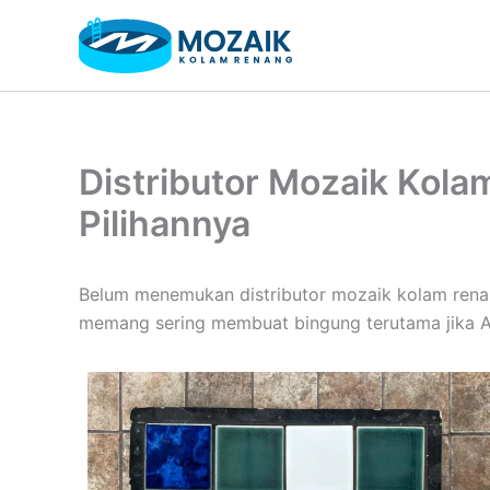
Skip
to
content
Distributor Mozaik Kola
Pilihannya
Belum menemukan distributor mozaik kolam renang
memang sering membuat bingung terutama jika An